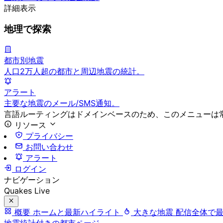
詳細表示
地理で探索
都市別地震
人口2万人超の都市と周辺地震の統計。
アラート
主要な地震のメール/SMS通知。
言語ルーティングはドメインベースのため、このメニューは
リソース
プライバシー
お問い合わせ
アラート
ログイン
ナビゲーション
Quakes Live
概要
ホームと最新ハイライト
大きな地震
配信全体で
地震統計付きの都市ページ