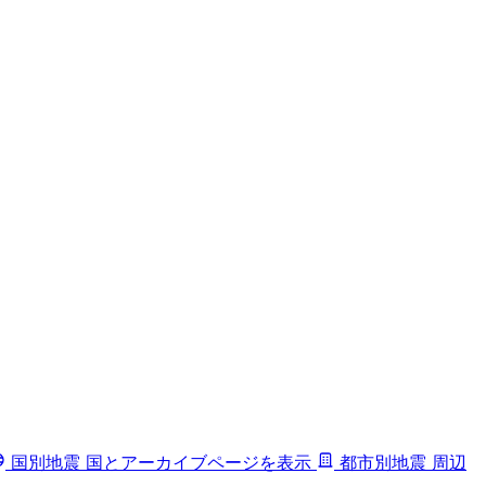
国別地震
国とアーカイブページを表示
都市別地震
周辺