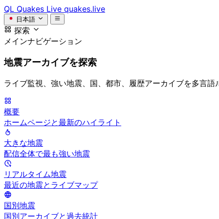
QL
Quakes Live
quakes.live
日本語
探索
メインナビゲーション
地震アーカイブを探索
ライブ監視、強い地震、国、都市、履歴アーカイブを多言語
概要
ホームページと最新のハイライト
大きな地震
配信全体で最も強い地震
リアルタイム地震
最近の地震とライブマップ
国別地震
国別アーカイブと過去統計