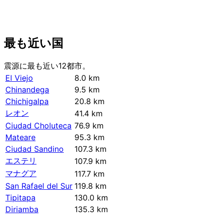
最も近い国
震源に最も近い12都市。
El Viejo
8.0 km
Chinandega
9.5 km
Chichigalpa
20.8 km
レオン
41.4 km
Ciudad Choluteca
76.9 km
Mateare
95.3 km
Ciudad Sandino
107.3 km
エステリ
107.9 km
マナグア
117.7 km
San Rafael del Sur
119.8 km
Tipitapa
130.0 km
Diriamba
135.3 km