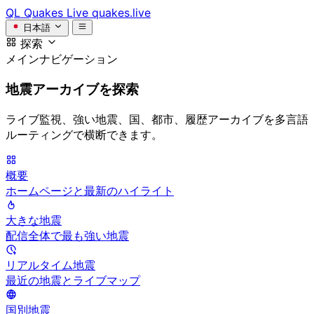
QL
Quakes Live
quakes.live
日本語
探索
メインナビゲーション
地震アーカイブを探索
ライブ監視、強い地震、国、都市、履歴アーカイブを多言語
ルーティングで横断できます。
概要
ホームページと最新のハイライト
大きな地震
配信全体で最も強い地震
リアルタイム地震
最近の地震とライブマップ
国別地震