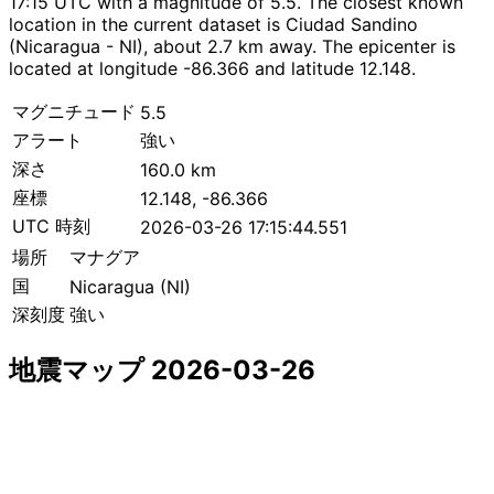
17:15 UTC with a magnitude of 5.5. The closest known
location in the current dataset is Ciudad Sandino
(Nicaragua - NI), about 2.7 km away. The epicenter is
located at longitude -86.366 and latitude 12.148.
マグニチュード
5.5
アラート
強い
深さ
160.0 km
座標
12.148, -86.366
UTC 時刻
2026-03-26 17:15:44.551
場所
マナグア
国
Nicaragua (NI)
深刻度
強い
地震マップ 2026-03-26
Leaflet
|
© OpenStreetMap contributors
×
+
マナグア付近の地震
−