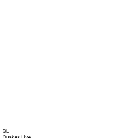
QL
Quakes Live