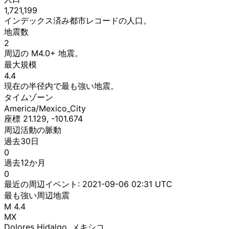
1,721,199
インデックス済み都市レコードの人口。
地震数
2
周辺の M4.0+ 地震。
最大規模
4.4
現在の半径内で最も強い地震。
タイムゾーン
America/Mexico_City
座標 21.129, -101.674
周辺活動の脈動
過去30日
0
過去12か月
0
最近の周辺イベント:
2021-09-06 02:31 UTC
最も強い周辺地震
M 4.4
MX
Dolores Hidalgo, メキシコ