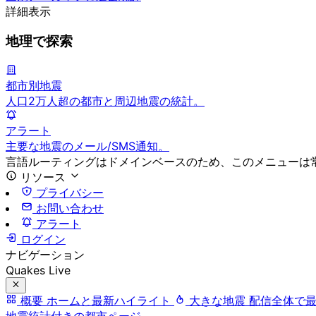
詳細表示
地理で探索
都市別地震
人口2万人超の都市と周辺地震の統計。
アラート
主要な地震のメール/SMS通知。
言語ルーティングはドメインベースのため、このメニューは
リソース
プライバシー
お問い合わせ
アラート
ログイン
ナビゲーション
Quakes Live
概要
ホームと最新ハイライト
大きな地震
配信全体で
地震統計付きの都市ページ