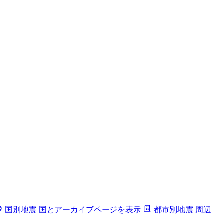
国別地震
国とアーカイブページを表示
都市別地震
周辺