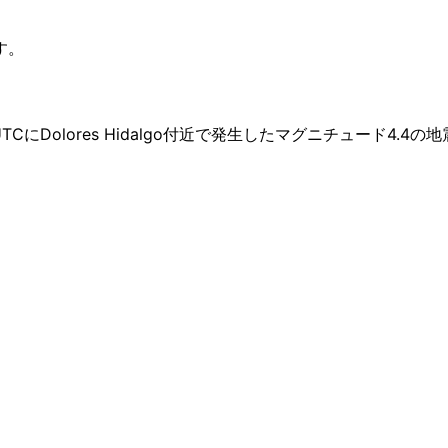
す。
UTCにDolores Hidalgo付近で発生したマグニチュード4.4の