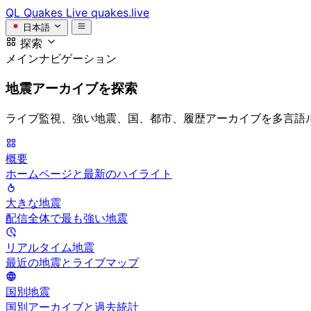
QL
Quakes Live
quakes.live
日本語
探索
メインナビゲーション
地震アーカイブを探索
ライブ監視、強い地震、国、都市、履歴アーカイブを多言語
概要
ホームページと最新のハイライト
大きな地震
配信全体で最も強い地震
リアルタイム地震
最近の地震とライブマップ
国別地震
国別アーカイブと過去統計