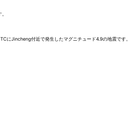
す。
 UTCにJincheng付近で発生したマグニチュード4.9の地震です