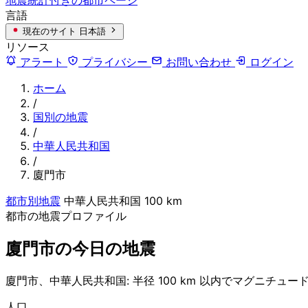
言語
現在のサイト
日本語
リソース
アラート
プライバシー
お問い合わせ
ログイン
ホーム
/
国別の地震
/
中華人民共和国
/
廈門市
都市別地震
中華人民共和国
100 km
都市の地震プロファイル
廈門市の今日の地震
廈門市、中華人民共和国: 半径 100 km 以内でマグニチュード
人口