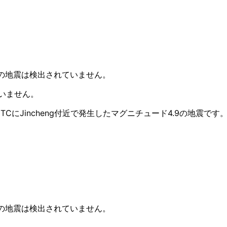
+の地震は検出されていません。
ていません。
 UTCにJincheng付近で発生したマグニチュード4.9の地震です
+の地震は検出されていません。