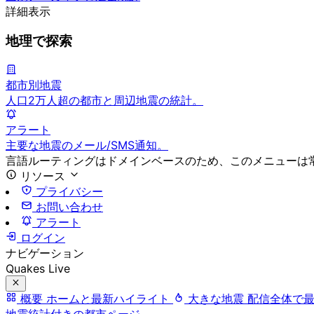
詳細表示
地理で探索
都市別地震
人口2万人超の都市と周辺地震の統計。
アラート
主要な地震のメール/SMS通知。
言語ルーティングはドメインベースのため、このメニューは
リソース
プライバシー
お問い合わせ
アラート
ログイン
ナビゲーション
Quakes Live
概要
ホームと最新ハイライト
大きな地震
配信全体で
地震統計付きの都市ページ