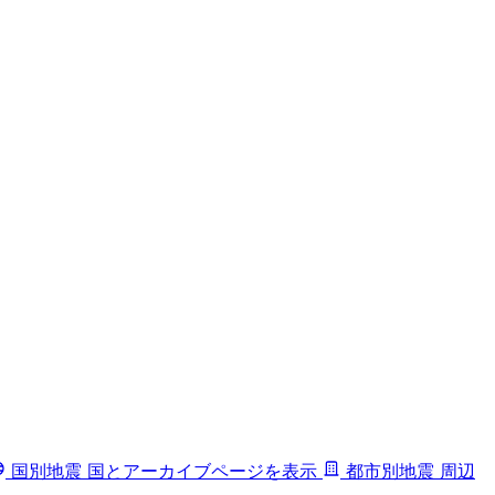
国別地震
国とアーカイブページを表示
都市別地震
周辺