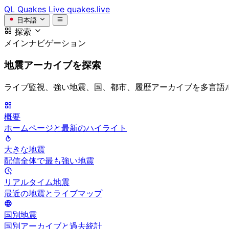
QL
Quakes Live
quakes.live
日本語
探索
メインナビゲーション
地震アーカイブを探索
ライブ監視、強い地震、国、都市、履歴アーカイブを多言語
概要
ホームページと最新のハイライト
大きな地震
配信全体で最も強い地震
リアルタイム地震
最近の地震とライブマップ
国別地震
国別アーカイブと過去統計