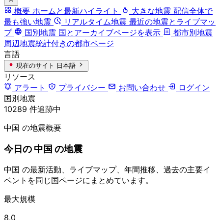
概要
ホームと最新ハイライト
大きな地震
配信全体で
最も強い地震
リアルタイム地震
最近の地震とライブマッ
プ
国別地震
国とアーカイブページを表示
都市別地震
周辺地震統計付きの都市ページ
言語
現在のサイト
日本語
リソース
アラート
プライバシー
お問い合わせ
ログイン
国別地震
10289 件追跡中
中国 の地震概要
今日の 中国 の地震
中国 の最新活動、ライブマップ、年間推移、過去の主要イ
ベントを同じ国ページにまとめています。
最大規模
8.0