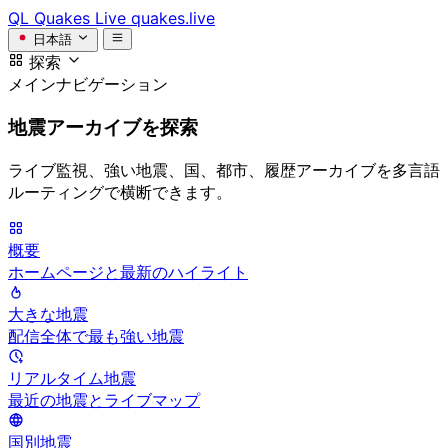
QL
Quakes Live
quakes.live
日本語
探索
メインナビゲーション
地震アーカイブを探索
ライブ監視、強い地震、国、都市、履歴アーカイブを多言語
ルーティングで横断できます。
概要
ホームページと最新のハイライト
大きな地震
配信全体で最も強い地震
リアルタイム地震
最近の地震とライブマップ
国別地震