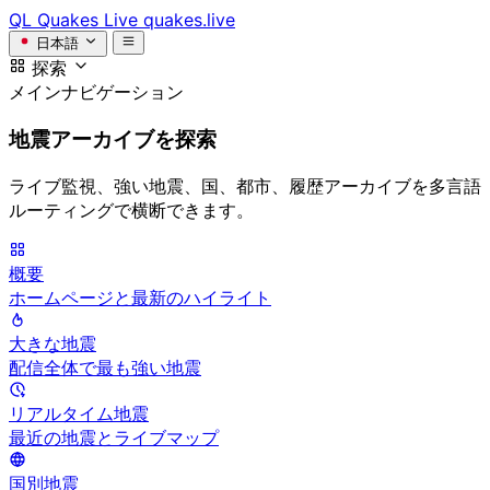
QL
Quakes Live
quakes.live
日本語
探索
メインナビゲーション
地震アーカイブを探索
ライブ監視、強い地震、国、都市、履歴アーカイブを多言語
ルーティングで横断できます。
概要
ホームページと最新のハイライト
大きな地震
配信全体で最も強い地震
リアルタイム地震
最近の地震とライブマップ
国別地震