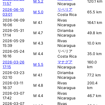
M 5.2
120.1 km
11:57
Nicaragua
リベリア
2026-06-10
M 5.0
65.5 km
03:01
Costa Rica
2026-06-09
Rivas
M 4.1
164.1 km
16:06
Nicaragua
2026-05-31
Diriamba
M 4.7
49.8 km
17:14
Nicaragua
2026-05-29
Rivas
M 4.3
10.0 km
15:39
Nicaragua
リベリア
2026-05-24
M 4.4
35.0 km
16:16
Costa Rica
マナグア
2026-03-26
160.0
M 5.5
17:15
km
Nicaragua
2026-03-23
Diriamba
M 4.1
77.2 km
02:10
Nicaragua
2026-03-11
Rivas
200.4
M 4.8
16:37
Nicaragua
km
2026-03-07
Rivas
M 4.4
46.7 km
17:42
Nicaragua
2026-03-07
Rivas