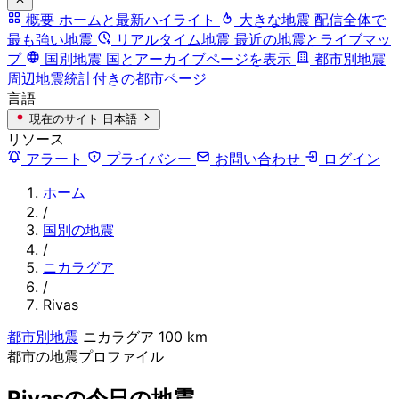
概要
ホームと最新ハイライト
大きな地震
配信全体で
最も強い地震
リアルタイム地震
最近の地震とライブマッ
プ
国別地震
国とアーカイブページを表示
都市別地震
周辺地震統計付きの都市ページ
言語
現在のサイト
日本語
リソース
アラート
プライバシー
お問い合わせ
ログイン
ホーム
/
国別の地震
/
ニカラグア
/
Rivas
都市別地震
ニカラグア
100 km
都市の地震プロファイル
Rivasの今日の地震