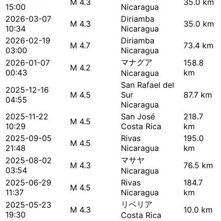
M 4.3
35.0 km
15:00
Nicaragua
2026-03-07
Diriamba
M 4.3
35.0 km
10:34
Nicaragua
2026-02-19
Diriamba
M 4.7
73.4 km
03:00
Nicaragua
マナグア
2026-01-07
158.8
M 4.2
00:43
km
Nicaragua
San Rafael del
2025-12-16
M 4.5
Sur
87.7 km
04:55
Nicaragua
2025-11-22
San José
218.7
M 4.5
10:29
Costa Rica
km
2025-09-05
Rivas
195.0
M 4.5
21:48
Nicaragua
km
マサヤ
2025-08-02
M 4.3
76.5 km
03:54
Nicaragua
2025-06-29
Rivas
184.7
M 4.5
11:37
Nicaragua
km
リベリア
2025-05-23
M 4.3
10.0 km
19:30
Costa Rica