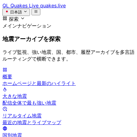
QL
Quakes Live
quakes.live
日本語
探索
メインナビゲーション
地震アーカイブを探索
ライブ監視、強い地震、国、都市、履歴アーカイブを多言語
ルーティングで横断できます。
概要
ホームページと最新のハイライト
大きな地震
配信全体で最も強い地震
リアルタイム地震
最近の地震とライブマップ
国別地震