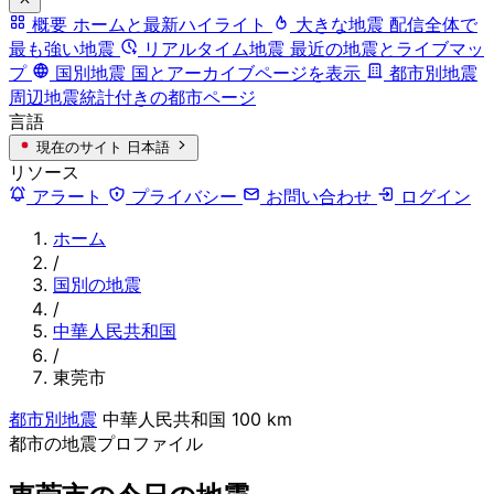
概要
ホームと最新ハイライト
大きな地震
配信全体で
最も強い地震
リアルタイム地震
最近の地震とライブマッ
プ
国別地震
国とアーカイブページを表示
都市別地震
周辺地震統計付きの都市ページ
言語
現在のサイト
日本語
リソース
アラート
プライバシー
お問い合わせ
ログイン
ホーム
/
国別の地震
/
中華人民共和国
/
東莞市
都市別地震
中華人民共和国
100 km
都市の地震プロファイル