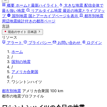
概要
ホームと最新ハイライト
大きな地震
配信全体で
最も強い地震
リアルタイム地震
最近の地震とライブマッ
プ
国別地震
国とアーカイブページを表示
都市別地震
周辺地震統計付きの都市ページ
言語
現在のサイト
日本語
リソース
アラート
プライバシー
お問い合わせ
ログイン
ホーム
/
国別の地震
/
アメリカ合衆国
/
ワシントンハイツ
都市別地震
アメリカ合衆国
100 km
都市の地震プロファイル