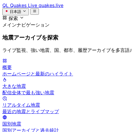
QL
Quakes Live
quakes.live
日本語
探索
メインナビゲーション
地震アーカイブを探索
ライブ監視、強い地震、国、都市、履歴アーカイブを多言語
概要
ホームページと最新のハイライト
大きな地震
配信全体で最も強い地震
リアルタイム地震
最近の地震とライブマップ
国別地震
国別アーカイブと過去統計