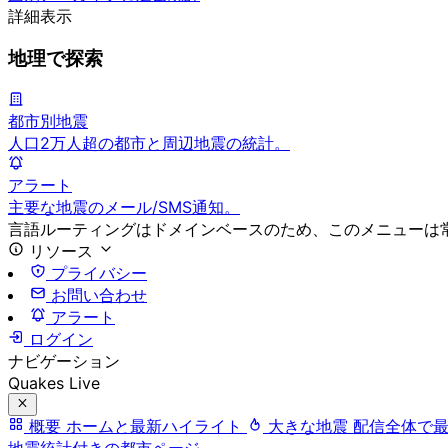
詳細表示
地理で探索
都市別地震
人口2万人超の都市と周辺地震の統計。
アラート
主要な地震のメール/SMS通知。
言語ルーティングはドメインベースのため、このメニューは
リソース
プライバシー
お問い合わせ
アラート
ログイン
ナビゲーション
Quakes Live
概要
ホームと最新ハイライト
大きな地震
配信全体で
地震統計付きの都市ページ