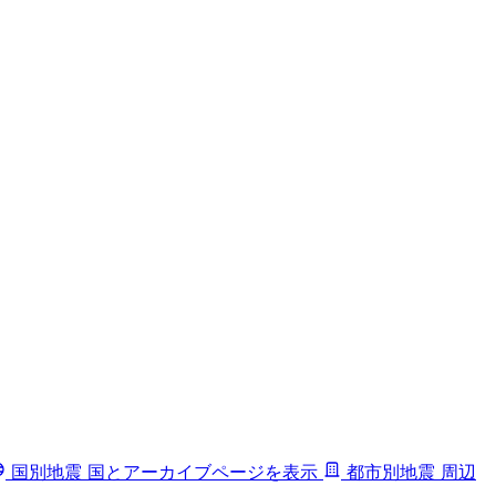
国別地震
国とアーカイブページを表示
都市別地震
周辺