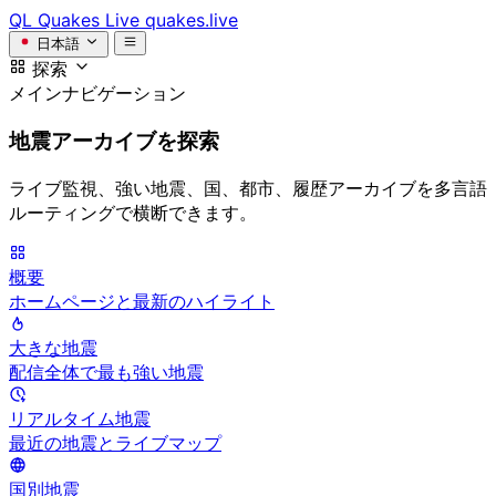
QL
Quakes Live
quakes.live
日本語
探索
メインナビゲーション
地震アーカイブを探索
ライブ監視、強い地震、国、都市、履歴アーカイブを多言語
ルーティングで横断できます。
概要
ホームページと最新のハイライト
大きな地震
配信全体で最も強い地震
リアルタイム地震
最近の地震とライブマップ
国別地震