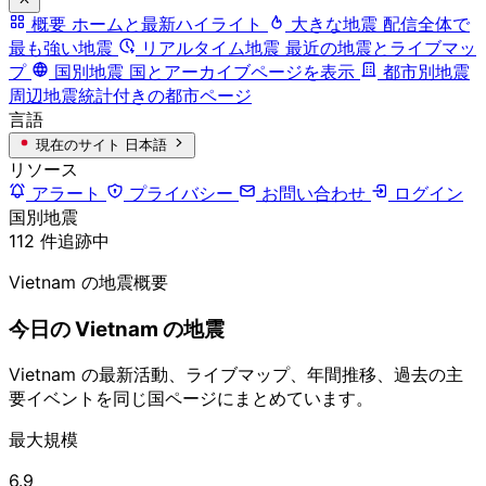
概要
ホームと最新ハイライト
大きな地震
配信全体で
最も強い地震
リアルタイム地震
最近の地震とライブマッ
プ
国別地震
国とアーカイブページを表示
都市別地震
周辺地震統計付きの都市ページ
言語
現在のサイト
日本語
リソース
アラート
プライバシー
お問い合わせ
ログイン
国別地震
112 件追跡中
Vietnam の地震概要
今日の Vietnam の地震
Vietnam の最新活動、ライブマップ、年間推移、過去の主
要イベントを同じ国ページにまとめています。
最大規模
6.9