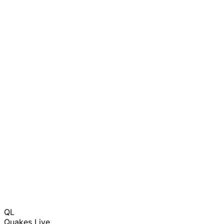
QL
Quakes Live