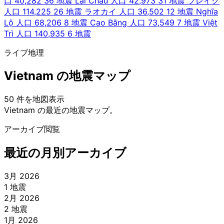
口 40,282
36 地震
Lai Châu
人口 42,973
31 地震
プレイク
人口 114,225
26 地震
ラオカイ
人口 36,502
12 地震
Nghĩa
Lộ
人口 68,206
8 地震
Cao Bằng
人口 73,549
7 地震
Việt
Trì
人口 140,935
6 地震
ライブ地理
Vietnam の地震マップ
50 件を地図表示
Leaflet
|
© OpenStreetMap contributors
Vietnam の最近の地震マップ。
+
アーカイブ閲覧
−
最近の月別アーカイブ
3月 2026
1 地震
2月 2026
2 地震
1月 2026