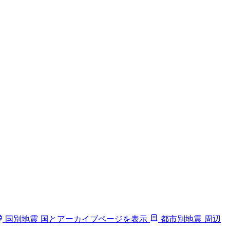
国別地震
国とアーカイブページを表示
都市別地震
周辺