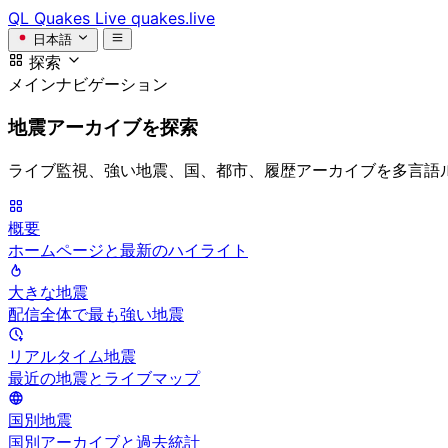
QL
Quakes Live
quakes.live
日本語
探索
メインナビゲーション
地震アーカイブを探索
ライブ監視、強い地震、国、都市、履歴アーカイブを多言語
概要
ホームページと最新のハイライト
大きな地震
配信全体で最も強い地震
リアルタイム地震
最近の地震とライブマップ
国別地震
国別アーカイブと過去統計