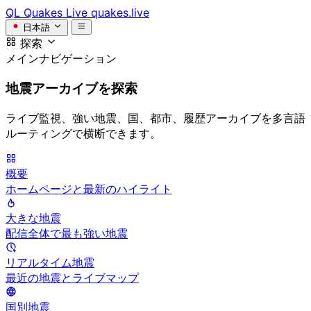
QL
Quakes Live
quakes.live
日本語
探索
メインナビゲーション
地震アーカイブを探索
ライブ監視、強い地震、国、都市、履歴アーカイブを多言語
ルーティングで横断できます。
概要
ホームページと最新のハイライト
大きな地震
配信全体で最も強い地震
リアルタイム地震
最近の地震とライブマップ
国別地震