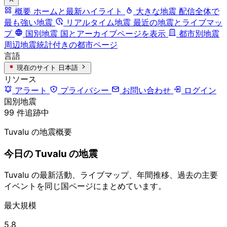
概要
ホームと最新ハイライト
大きな地震
配信全体で
最も強い地震
リアルタイム地震
最近の地震とライブマッ
プ
国別地震
国とアーカイブページを表示
都市別地震
周辺地震統計付きの都市ページ
言語
現在のサイト
日本語
リソース
アラート
プライバシー
お問い合わせ
ログイン
国別地震
99 件追跡中
Tuvalu の地震概要
今日の Tuvalu の地震
Tuvalu の最新活動、ライブマップ、年間推移、過去の主要
イベントを同じ国ページにまとめています。
最大規模
5.8