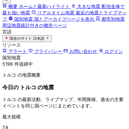
概要
ホームと最新ハイライト
大きな地震
配信全体で
最も強い地震
リアルタイム地震
最近の地震とライブマッ
プ
国別地震
国とアーカイブページを表示
都市別地震
周辺地震統計付きの都市ページ
言語
現在のサイト
日本語
リソース
アラート
プライバシー
お問い合わせ
ログイン
国別地震
5196 件追跡中
トルコ の地震概要
今日の トルコ の地震
トルコ の最新活動、ライブマップ、年間推移、過去の主要
イベントを同じ国ページにまとめています。
最大規模
7.8