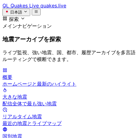
QL
Quakes Live
quakes.live
日本語
探索
メインナビゲーション
地震アーカイブを探索
ライブ監視、強い地震、国、都市、履歴アーカイブを多言語
ルーティングで横断できます。
概要
ホームページと最新のハイライト
大きな地震
配信全体で最も強い地震
リアルタイム地震
最近の地震とライブマップ
国別地震