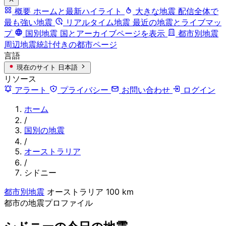
概要
ホームと最新ハイライト
大きな地震
配信全体で
最も強い地震
リアルタイム地震
最近の地震とライブマッ
プ
国別地震
国とアーカイブページを表示
都市別地震
周辺地震統計付きの都市ページ
言語
現在のサイト
日本語
リソース
アラート
プライバシー
お問い合わせ
ログイン
ホーム
/
国別の地震
/
オーストラリア
/
シドニー
都市別地震
オーストラリア
100 km
都市の地震プロファイル