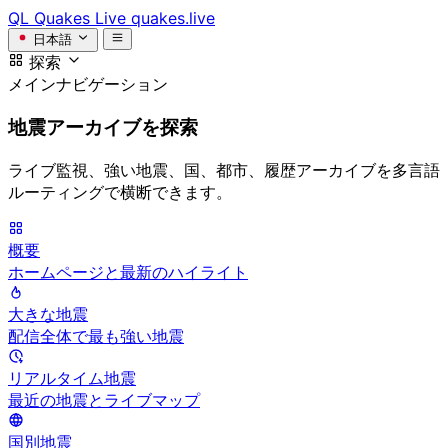
QL
Quakes Live
quakes.live
日本語
探索
メインナビゲーション
地震アーカイブを探索
ライブ監視、強い地震、国、都市、履歴アーカイブを多言語
ルーティングで横断できます。
概要
ホームページと最新のハイライト
大きな地震
配信全体で最も強い地震
リアルタイム地震
最近の地震とライブマップ
国別地震