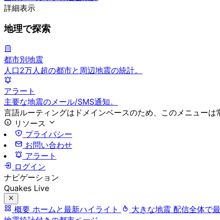
詳細表示
地理で探索
都市別地震
人口2万人超の都市と周辺地震の統計。
アラート
主要な地震のメール/SMS通知。
言語ルーティングはドメインベースのため、このメニューは
リソース
プライバシー
お問い合わせ
アラート
ログイン
ナビゲーション
Quakes Live
概要
ホームと最新ハイライト
大きな地震
配信全体で
地震統計付きの都市ページ