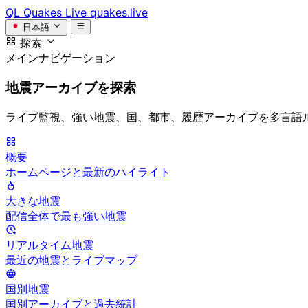
QL
Quakes Live
quakes.live
日本語
探索
メインナビゲーション
地震アーカイブを探索
ライブ監視、強い地震、国、都市、履歴アーカイブを多言語
概要
ホームページと最新のハイライト
大きな地震
配信全体で最も強い地震
リアルタイム地震
最近の地震とライブマップ
国別地震
国別アーカイブと過去統計