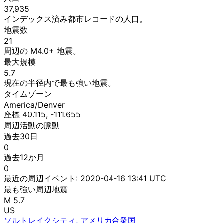
37,935
インデックス済み都市レコードの人口。
地震数
21
周辺の M4.0+ 地震。
最大規模
5.7
現在の半径内で最も強い地震。
タイムゾーン
America/Denver
座標 40.115, -111.655
周辺活動の脈動
過去30日
0
過去12か月
0
最近の周辺イベント:
2020-04-16 13:41 UTC
最も強い周辺地震
M 5.7
US
ソルトレイクシティ, アメリカ合衆国