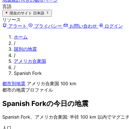
言語
現在のサイト
日本語
リソース
アラート
プライバシー
お問い合わせ
ログイン
ホーム
/
国別の地震
/
アメリカ合衆国
/
Spanish Fork
都市別地震
アメリカ合衆国
100 km
都市の地震プロファイル
Spanish Forkの今日の地震
Spanish Fork、アメリカ合衆国: 半径 100 km 以内でマ
人口