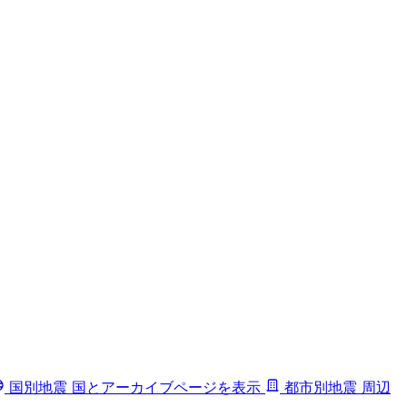
国別地震
国とアーカイブページを表示
都市別地震
周辺