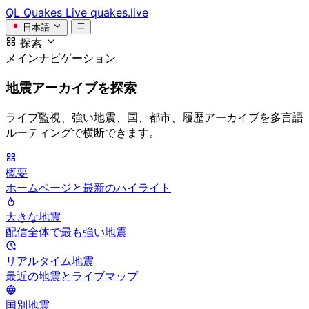
QL
Quakes Live
quakes.live
日本語
探索
メインナビゲーション
地震アーカイブを探索
ライブ監視、強い地震、国、都市、履歴アーカイブを多言語
ルーティングで横断できます。
概要
ホームページと最新のハイライト
大きな地震
配信全体で最も強い地震
リアルタイム地震
最近の地震とライブマップ
国別地震