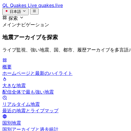
QL
Quakes Live
quakes.live
日本語
探索
メインナビゲーション
地震アーカイブを探索
ライブ監視、強い地震、国、都市、履歴アーカイブを多言語
概要
ホームページと最新のハイライト
大きな地震
配信全体で最も強い地震
リアルタイム地震
最近の地震とライブマップ
国別地震
国別アーカイブと過去統計