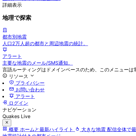
詳細表示
地理で探索
都市別地震
人口2万人超の都市と周辺地震の統計。
アラート
主要な地震のメール/SMS通知。
言語ルーティングはドメインベースのため、このメニューは
リソース
プライバシー
お問い合わせ
アラート
ログイン
ナビゲーション
Quakes Live
概要
ホームと最新ハイライト
大きな地震
配信全体で
地震統計付きの都市ページ