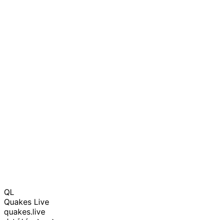
QL
Quakes Live
quakes.live