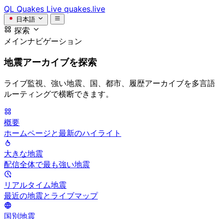
QL
Quakes Live
quakes.live
日本語
探索
メインナビゲーション
地震アーカイブを探索
ライブ監視、強い地震、国、都市、履歴アーカイブを多言語
ルーティングで横断できます。
概要
ホームページと最新のハイライト
大きな地震
配信全体で最も強い地震
リアルタイム地震
最近の地震とライブマップ
国別地震