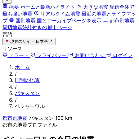
概要
ホームと最新ハイライト
大きな地震
配信全体で
最も強い地震
リアルタイム地震
最近の地震とライブマッ
プ
国別地震
国とアーカイブページを表示
都市別地震
周辺地震統計付きの都市ページ
言語
現在のサイト
日本語
リソース
アラート
プライバシー
お問い合わせ
ログイン
ホーム
/
国別の地震
/
パキスタン
/
ペシャーワル
都市別地震
パキスタン
100 km
都市の地震プロファイル