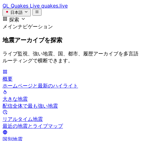
QL
Quakes Live
quakes.live
日本語
探索
メインナビゲーション
地震アーカイブを探索
ライブ監視、強い地震、国、都市、履歴アーカイブを多言語
ルーティングで横断できます。
概要
ホームページと最新のハイライト
大きな地震
配信全体で最も強い地震
リアルタイム地震
最近の地震とライブマップ
国別地震