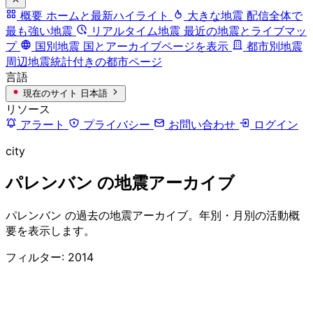
概要
ホームと最新ハイライト
大きな地震
配信全体で
最も強い地震
リアルタイム地震
最近の地震とライブマッ
プ
国別地震
国とアーカイブページを表示
都市別地震
周辺地震統計付きの都市ページ
言語
現在のサイト
日本語
リソース
アラート
プライバシー
お問い合わせ
ログイン
city
パレンバン の地震アーカイブ
パレンバン の過去の地震アーカイブ。年別・月別の活動概
要を表示します。
フィルター: 2014