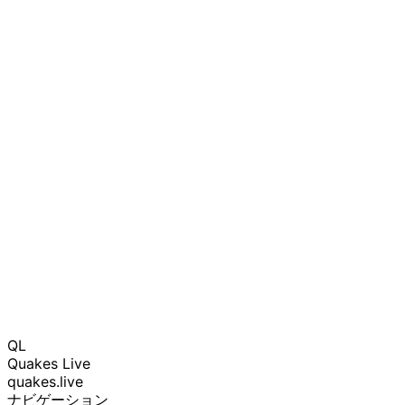
QL
Quakes Live
quakes.live
ナビゲーション