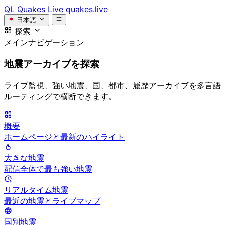
QL
Quakes Live
quakes.live
日本語
探索
メインナビゲーション
地震アーカイブを探索
ライブ監視、強い地震、国、都市、履歴アーカイブを多言語
ルーティングで横断できます。
概要
ホームページと最新のハイライト
大きな地震
配信全体で最も強い地震
リアルタイム地震
最近の地震とライブマップ
国別地震