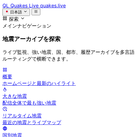
QL
Quakes Live
quakes.live
日本語
探索
メインナビゲーション
地震アーカイブを探索
ライブ監視、強い地震、国、都市、履歴アーカイブを多言語
ルーティングで横断できます。
概要
ホームページと最新のハイライト
大きな地震
配信全体で最も強い地震
リアルタイム地震
最近の地震とライブマップ
国別地震