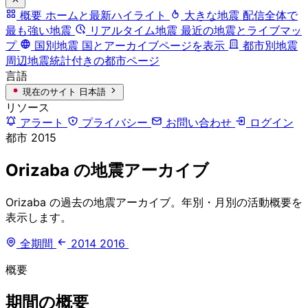
概要
ホームと最新ハイライト
大きな地震
配信全体で
最も強い地震
リアルタイム地震
最近の地震とライブマッ
プ
国別地震
国とアーカイブページを表示
都市別地震
周辺地震統計付きの都市ページ
言語
現在のサイト
日本語
リソース
アラート
プライバシー
お問い合わせ
ログイン
都市
2015
Orizaba の地震アーカイブ
Orizaba の過去の地震アーカイブ。年別・月別の活動概要を
表示します。
全期間
2014
2016
概要
期間の概要