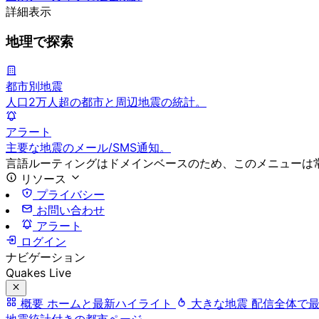
詳細表示
地理で探索
都市別地震
人口2万人超の都市と周辺地震の統計。
アラート
主要な地震のメール/SMS通知。
言語ルーティングはドメインベースのため、このメニューは
リソース
プライバシー
お問い合わせ
アラート
ログイン
ナビゲーション
Quakes Live
概要
ホームと最新ハイライト
大きな地震
配信全体で
地震統計付きの都市ページ