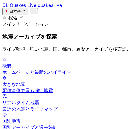
QL
Quakes Live
quakes.live
日本語
探索
メインナビゲーション
地震アーカイブを探索
ライブ監視、強い地震、国、都市、履歴アーカイブを多言語
概要
ホームページと最新のハイライト
大きな地震
配信全体で最も強い地震
リアルタイム地震
最近の地震とライブマップ
国別地震
国別アーカイブと過去統計