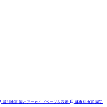
国別地震
国とアーカイブページを表示
都市別地震
周辺