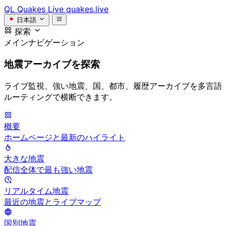
QL
Quakes Live
quakes.live
日本語
探索
メインナビゲーション
地震アーカイブを探索
ライブ監視、強い地震、国、都市、履歴アーカイブを多言語
ルーティングで横断できます。
概要
ホームページと最新のハイライト
大きな地震
配信全体で最も強い地震
リアルタイム地震
最近の地震とライブマップ
国別地震