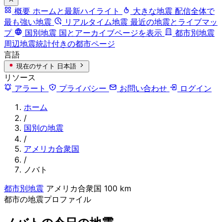
概要
ホームと最新ハイライト
大きな地震
配信全体で
最も強い地震
リアルタイム地震
最近の地震とライブマッ
プ
国別地震
国とアーカイブページを表示
都市別地震
周辺地震統計付きの都市ページ
言語
現在のサイト
日本語
リソース
アラート
プライバシー
お問い合わせ
ログイン
ホーム
/
国別の地震
/
アメリカ合衆国
/
ノバト
都市別地震
アメリカ合衆国
100 km
都市の地震プロファイル