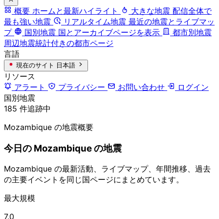
概要
ホームと最新ハイライト
大きな地震
配信全体で
最も強い地震
リアルタイム地震
最近の地震とライブマッ
プ
国別地震
国とアーカイブページを表示
都市別地震
周辺地震統計付きの都市ページ
言語
現在のサイト
日本語
リソース
アラート
プライバシー
お問い合わせ
ログイン
国別地震
185 件追跡中
Mozambique の地震概要
今日の Mozambique の地震
Mozambique の最新活動、ライブマップ、年間推移、過去
の主要イベントを同じ国ページにまとめています。
最大規模
7.0