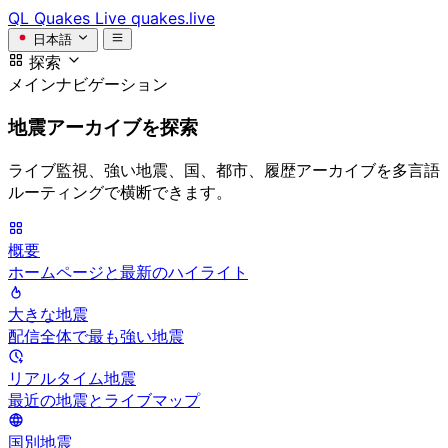
QL
Quakes Live
quakes.live
日本語
探索
メインナビゲーション
地震アーカイブを探索
ライブ監視、強い地震、国、都市、履歴アーカイブを多言語
ルーティングで横断できます。
概要
ホームページと最新のハイライト
大きな地震
配信全体で最も強い地震
リアルタイム地震
最近の地震とライブマップ
国別地震