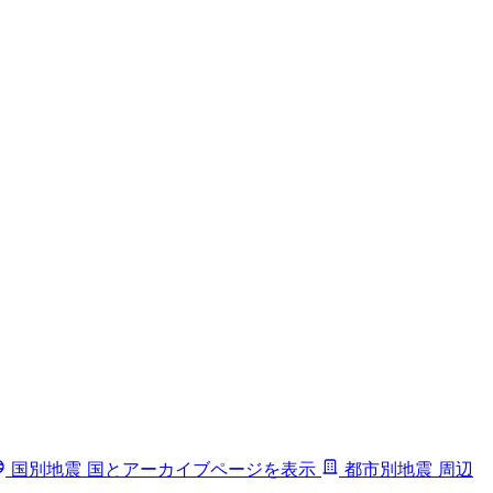
国別地震
国とアーカイブページを表示
都市別地震
周辺