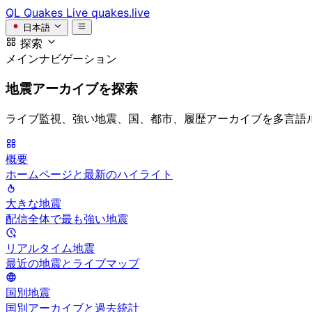
QL
Quakes Live
quakes.live
日本語
探索
メインナビゲーション
地震アーカイブを探索
ライブ監視、強い地震、国、都市、履歴アーカイブを多言語
概要
ホームページと最新のハイライト
大きな地震
配信全体で最も強い地震
リアルタイム地震
最近の地震とライブマップ
国別地震
国別アーカイブと過去統計