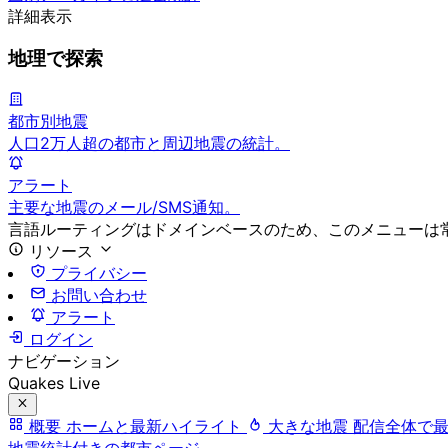
詳細表示
地理で探索
都市別地震
人口2万人超の都市と周辺地震の統計。
アラート
主要な地震のメール/SMS通知。
言語ルーティングはドメインベースのため、このメニューは
リソース
プライバシー
お問い合わせ
アラート
ログイン
ナビゲーション
Quakes Live
概要
ホームと最新ハイライト
大きな地震
配信全体で
地震統計付きの都市ページ