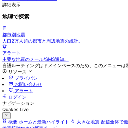
詳細表示
地理で探索
都市別地震
人口2万人超の都市と周辺地震の統計。
アラート
主要な地震のメール/SMS通知。
言語ルーティングはドメインベースのため、このメニューは
リソース
プライバシー
お問い合わせ
アラート
ログイン
ナビゲーション
Quakes Live
概要
ホームと最新ハイライト
大きな地震
配信全体で
地震統計付きの都市ページ