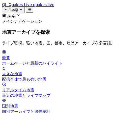
QL
Quakes Live
quakes.live
日本語
探索
メインナビゲーション
地震アーカイブを探索
ライブ監視、強い地震、国、都市、履歴アーカイブを多言語
概要
ホームページと最新のハイライト
大きな地震
配信全体で最も強い地震
リアルタイム地震
最近の地震とライブマップ
国別地震
国別アーカイブと過去統計