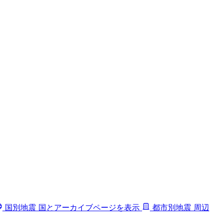
国別地震
国とアーカイブページを表示
都市別地震
周辺