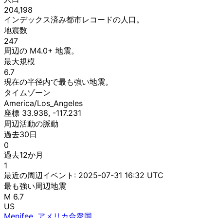
204,198
インデックス済み都市レコードの人口。
地震数
247
周辺の M4.0+ 地震。
最大規模
6.7
現在の半径内で最も強い地震。
タイムゾーン
America/Los_Angeles
座標 33.938, -117.231
周辺活動の脈動
過去30日
0
過去12か月
1
最近の周辺イベント:
2025-07-31 16:32 UTC
最も強い周辺地震
M 6.7
US
Menifee, アメリカ合衆国