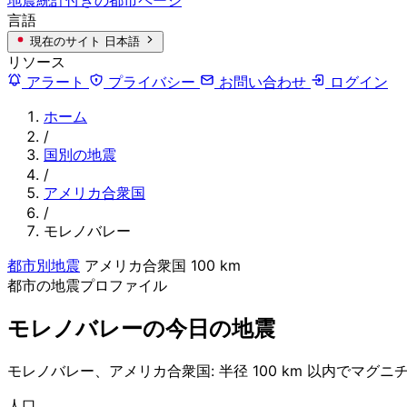
言語
現在のサイト
日本語
リソース
アラート
プライバシー
お問い合わせ
ログイン
ホーム
/
国別の地震
/
アメリカ合衆国
/
モレノバレー
都市別地震
アメリカ合衆国
100 km
都市の地震プロファイル
モレノバレーの今日の地震
モレノバレー、アメリカ合衆国: 半径 100 km 以内でマグニチ
人口