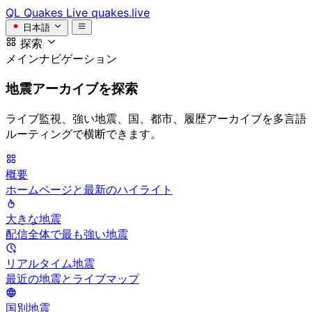
QL
Quakes Live
quakes.live
日本語
探索
メインナビゲーション
地震アーカイブを探索
ライブ監視、強い地震、国、都市、履歴アーカイブを多言語
ルーティングで横断できます。
概要
ホームページと最新のハイライト
大きな地震
配信全体で最も強い地震
リアルタイム地震
最近の地震とライブマップ
国別地震