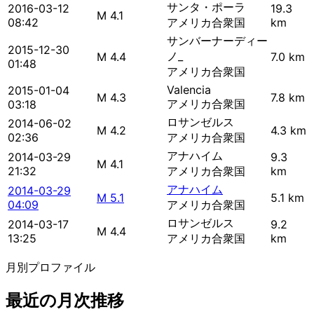
サンタ・ポーラ
2016-03-12
19.3
M 4.1
08:42
アメリカ合衆国
km
サンバーナーディー
2015-12-30
ノ_
M 4.4
7.0 km
01:48
アメリカ合衆国
Valencia
2015-01-04
M 4.3
7.8 km
アメリカ合衆国
03:18
ロサンゼルス
2014-06-02
M 4.2
4.3 km
02:36
アメリカ合衆国
アナハイム
2014-03-29
9.3
M 4.1
21:32
アメリカ合衆国
km
アナハイム
2014-03-29
M 5.1
5.1 km
04:09
アメリカ合衆国
ロサンゼルス
2014-03-17
9.2
M 4.4
13:25
アメリカ合衆国
km
月別プロファイル
最近の月次推移