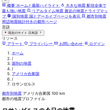
概要
ホームと最新ハイライト
大きな地震
配信全体で
最も強い地震
リアルタイム地震
最近の地震とライブマッ
プ
国別地震
国とアーカイブページを表示
都市別地震
周辺地震統計付きの都市ページ
言語
現在のサイト
日本語
リソース
アラート
プライバシー
お問い合わせ
ログイン
ホーム
/
国別の地震
/
アメリカ合衆国
/
ロサンゼルス
都市別地震
アメリカ合衆国
100 km
都市の地震プロファイル