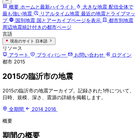
概要
ホームと最新ハイライト
大きな地震
配信全体で
最も強い地震
リアルタイム地震
最近の地震とライブマッ
プ
国別地震
国とアーカイブページを表示
都市別地震
周辺地震統計付きの都市ページ
言語
現在のサイト
日本語
リソース
アラート
プライバシー
お問い合わせ
ログイン
都市
2015
2015の臨沂市の地震
2015の臨沂市の地震アーカイブ。記録された1件について、
日時、規模、深さ、震源の詳細を掲載します。
全期間
2014
2016
概要
期間の概要