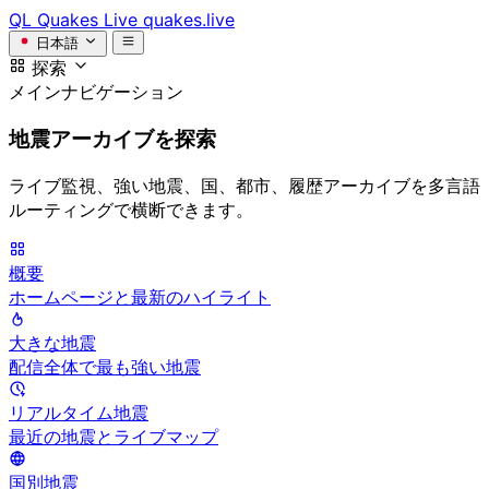
QL
Quakes Live
quakes.live
日本語
探索
メインナビゲーション
地震アーカイブを探索
ライブ監視、強い地震、国、都市、履歴アーカイブを多言語
ルーティングで横断できます。
概要
ホームページと最新のハイライト
大きな地震
配信全体で最も強い地震
リアルタイム地震
最近の地震とライブマップ
国別地震