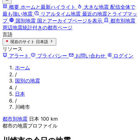
概要
ホームと最新ハイライト
大きな地震
配信全体で
最も強い地震
リアルタイム地震
最近の地震とライブマッ
プ
国別地震
国とアーカイブページを表示
都市別地震
周辺地震統計付きの都市ページ
言語
現在のサイト
日本語
リソース
アラート
プライバシー
お問い合わせ
ログイン
ホーム
/
国別の地震
/
日本
/
川崎市
都市別地震
日本
100 km
都市の地震プロファイル