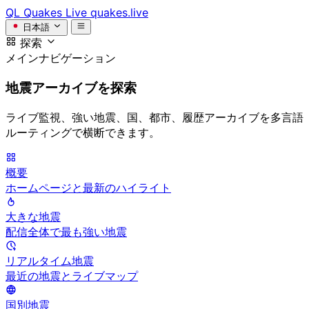
QL
Quakes Live
quakes.live
日本語
探索
メインナビゲーション
地震アーカイブを探索
ライブ監視、強い地震、国、都市、履歴アーカイブを多言語
ルーティングで横断できます。
概要
ホームページと最新のハイライト
大きな地震
配信全体で最も強い地震
リアルタイム地震
最近の地震とライブマップ
国別地震