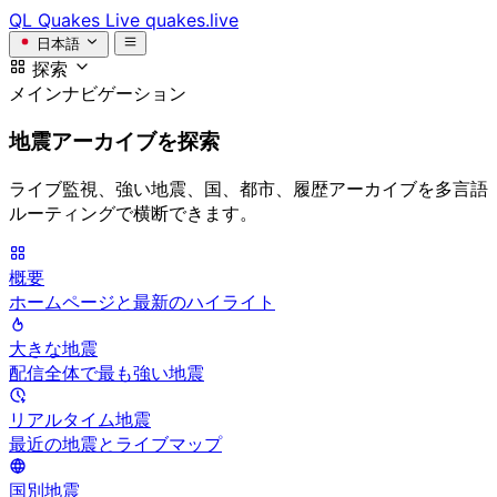
QL
Quakes Live
quakes.live
日本語
探索
メインナビゲーション
地震アーカイブを探索
ライブ監視、強い地震、国、都市、履歴アーカイブを多言語
ルーティングで横断できます。
概要
ホームページと最新のハイライト
大きな地震
配信全体で最も強い地震
リアルタイム地震
最近の地震とライブマップ
国別地震