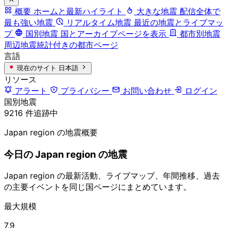
概要
ホームと最新ハイライト
大きな地震
配信全体で
最も強い地震
リアルタイム地震
最近の地震とライブマッ
プ
国別地震
国とアーカイブページを表示
都市別地震
周辺地震統計付きの都市ページ
言語
現在のサイト
日本語
リソース
アラート
プライバシー
お問い合わせ
ログイン
国別地震
9216 件追跡中
Japan region の地震概要
今日の Japan region の地震
Japan region の最新活動、ライブマップ、年間推移、過去
の主要イベントを同じ国ページにまとめています。
最大規模
7.9