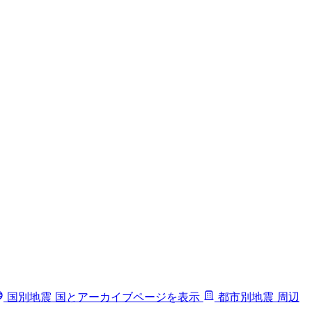
国別地震
国とアーカイブページを表示
都市別地震
周辺