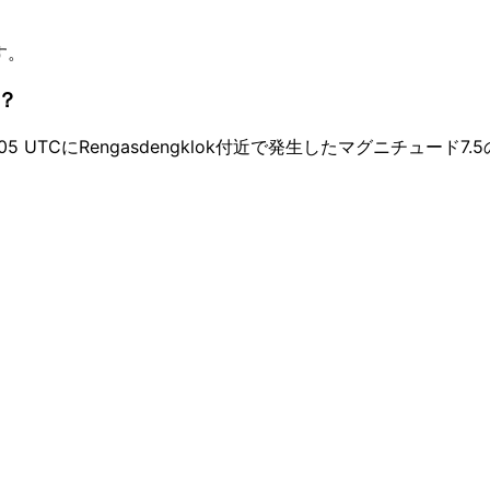
す。
？
5 UTCにRengasdengklok付近で発生したマグニチュード7