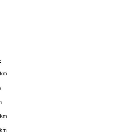
さ
 km
m
m
 km
 km