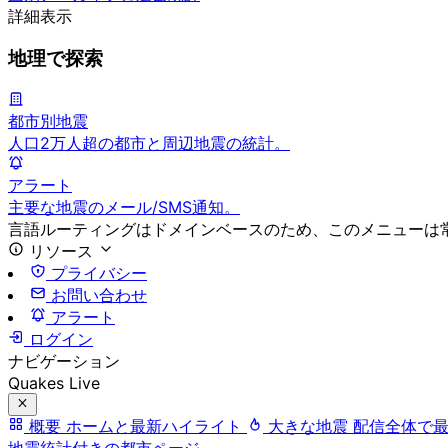
詳細表示
地理で探索
都市別地震
人口2万人超の都市と周辺地震の統計。
アラート
主要な地震のメール/SMS通知。
言語ルーティングはドメインベースのため、このメニューは
リソース
プライバシー
お問い合わせ
アラート
ログイン
ナビゲーション
Quakes Live
概要
ホームと最新ハイライト
大きな地震
配信全体で
地震統計付きの都市ページ