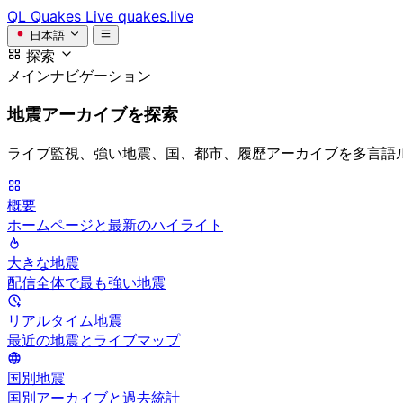
QL
Quakes Live
quakes.live
日本語
探索
メインナビゲーション
地震アーカイブを探索
ライブ監視、強い地震、国、都市、履歴アーカイブを多言語
概要
ホームページと最新のハイライト
大きな地震
配信全体で最も強い地震
リアルタイム地震
最近の地震とライブマップ
国別地震
国別アーカイブと過去統計