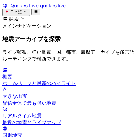
QL
Quakes Live
quakes.live
日本語
探索
メインナビゲーション
地震アーカイブを探索
ライブ監視、強い地震、国、都市、履歴アーカイブを多言語
ルーティングで横断できます。
概要
ホームページと最新のハイライト
大きな地震
配信全体で最も強い地震
リアルタイム地震
最近の地震とライブマップ
国別地震