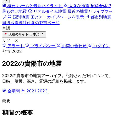
概要
ホームと最新ハイライト
大きな地震
配信全体で
最も強い地震
リアルタイム地震
最近の地震とライブマッ
プ
国別地震
国とアーカイブページを表示
都市別地震
周辺地震統計付きの都市ページ
言語
現在のサイト
日本語
リソース
アラート
プライバシー
お問い合わせ
ログイン
都市
2022
2022の貴陽市の地震
2022の貴陽市の地震アーカイブ。記録された1件について、
日時、規模、深さ、震源の詳細を掲載します。
全期間
2021
2023
概要
期間の概要