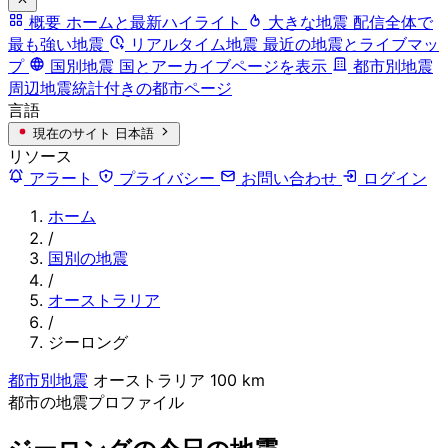
概要
ホームと最新ハイライト
大きな地震
配信全体で
最も強い地震
リアルタイム地震
最近の地震とライブマッ
プ
国別地震
国とアーカイブページを表示
都市別地震
周辺地震統計付きの都市ページ
言語
現在のサイト
日本語
リソース
アラート
プライバシー
お問い合わせ
ログイン
ホーム
/
国別の地震
/
オーストラリア
/
ジーロング
都市別地震
オーストラリア
100 km
都市の地震プロファイル