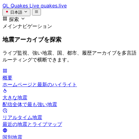
QL
Quakes Live
quakes.live
日本語
探索
メインナビゲーション
地震アーカイブを探索
ライブ監視、強い地震、国、都市、履歴アーカイブを多言語
ルーティングで横断できます。
概要
ホームページと最新のハイライト
大きな地震
配信全体で最も強い地震
リアルタイム地震
最近の地震とライブマップ
国別地震