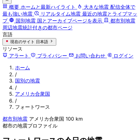
概要
ホームと最新ハイライト
大きな地震
配信全体で
最も強い地震
リアルタイム地震
最近の地震とライブマッ
プ
国別地震
国とアーカイブページを表示
都市別地震
周辺地震統計付きの都市ページ
言語
現在のサイト
日本語
リソース
アラート
プライバシー
お問い合わせ
ログイン
ホーム
/
国別の地震
/
アメリカ合衆国
/
フォートワース
都市別地震
アメリカ合衆国
100 km
都市の地震プロファイル