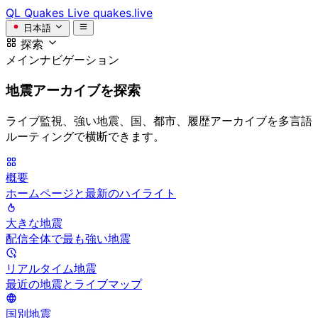
QL
Quakes Live
quakes.live
日本語
探索
メインナビゲーション
地震アーカイブを探索
ライブ監視、強い地震、国、都市、履歴アーカイブを多言語
ルーティングで横断できます。
概要
ホームページと最新のハイライト
大きな地震
配信全体で最も強い地震
リアルタイム地震
最近の地震とライブマップ
国別地震