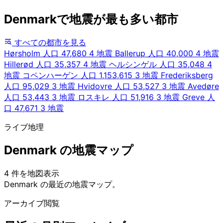
Denmarkで地震が最も多い都市
すべての都市を見る
Hørsholm
人口 47,680
4 地震
Ballerup
人口 40,000
4 地震
Hillerød
人口 35,357
4 地震
ヘルシンゲル
人口 35,048
4
地震
コペンハーゲン
人口 1,153,615
3 地震
Frederiksberg
人口 95,029
3 地震
Hvidovre
人口 53,527
3 地震
Avedøre
人口 53,443
3 地震
ロスキレ
人口 51,916
3 地震
Greve
人
口 47,671
3 地震
ライブ地理
Denmark の地震マップ
4 件を地図表示
Leaflet
|
© OpenStreetMap contributors
Denmark の最近の地震マップ。
+
アーカイブ閲覧
−