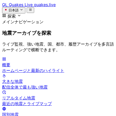
QL
Quakes Live
quakes.live
日本語
探索
メインナビゲーション
地震アーカイブを探索
ライブ監視、強い地震、国、都市、履歴アーカイブを多言語
ルーティングで横断できます。
概要
ホームページと最新のハイライト
大きな地震
配信全体で最も強い地震
リアルタイム地震
最近の地震とライブマップ
国別地震