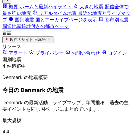
概要
ホームと最新ハイライト
大きな地震
配信全体で
最も強い地震
リアルタイム地震
最近の地震とライブマッ
プ
国別地震
国とアーカイブページを表示
都市別地震
周辺地震統計付きの都市ページ
言語
現在のサイト
日本語
リソース
アラート
プライバシー
お問い合わせ
ログイン
国別地震
4 件追跡中
Denmark の地震概要
今日の Denmark の地震
Denmark の最新活動、ライブマップ、年間推移、過去の主
要イベントを同じ国ページにまとめています。
最大規模
4.4