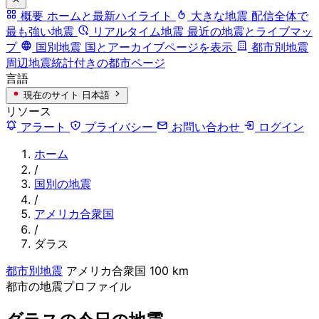
概要
ホームと最新ハイライト
大きな地震
配信全体で
最も強い地震
リアルタイム地震
最近の地震とライブマッ
プ
国別地震
国とアーカイブページを表示
都市別地震
周辺地震統計付きの都市ページ
言語
現在のサイト
日本語
リソース
アラート
プライバシー
お問い合わせ
ログイン
ホーム
/
国別の地震
/
アメリカ合衆国
/
ダラス
都市別地震
アメリカ合衆国
100 km
都市の地震プロファイル