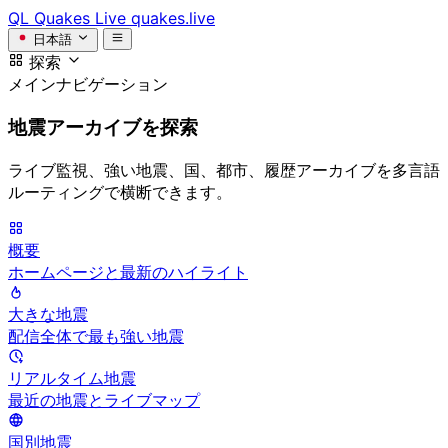
QL
Quakes Live
quakes.live
日本語
探索
メインナビゲーション
地震アーカイブを探索
ライブ監視、強い地震、国、都市、履歴アーカイブを多言語
ルーティングで横断できます。
概要
ホームページと最新のハイライト
大きな地震
配信全体で最も強い地震
リアルタイム地震
最近の地震とライブマップ
国別地震