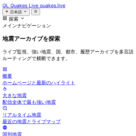
QL
Quakes Live
quakes.live
日本語
探索
メインナビゲーション
地震アーカイブを探索
ライブ監視、強い地震、国、都市、履歴アーカイブを多言語
ルーティングで横断できます。
概要
ホームページと最新のハイライト
大きな地震
配信全体で最も強い地震
リアルタイム地震
最近の地震とライブマップ
国別地震