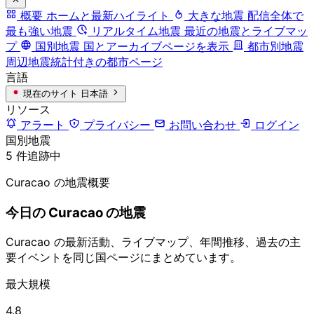
概要
ホームと最新ハイライト
大きな地震
配信全体で
最も強い地震
リアルタイム地震
最近の地震とライブマッ
プ
国別地震
国とアーカイブページを表示
都市別地震
周辺地震統計付きの都市ページ
言語
現在のサイト
日本語
リソース
アラート
プライバシー
お問い合わせ
ログイン
国別地震
5 件追跡中
Curacao の地震概要
今日の Curacao の地震
Curacao の最新活動、ライブマップ、年間推移、過去の主
要イベントを同じ国ページにまとめています。
最大規模
4.8