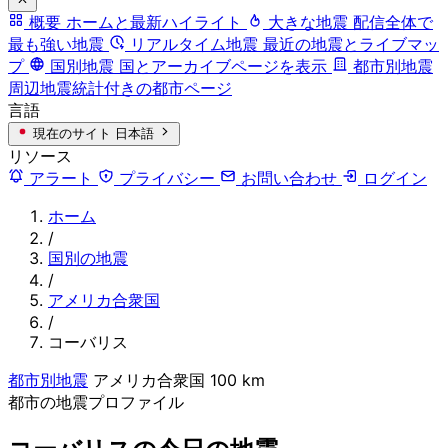
概要
ホームと最新ハイライト
大きな地震
配信全体で
最も強い地震
リアルタイム地震
最近の地震とライブマッ
プ
国別地震
国とアーカイブページを表示
都市別地震
周辺地震統計付きの都市ページ
言語
現在のサイト
日本語
リソース
アラート
プライバシー
お問い合わせ
ログイン
ホーム
/
国別の地震
/
アメリカ合衆国
/
コーバリス
都市別地震
アメリカ合衆国
100 km
都市の地震プロファイル