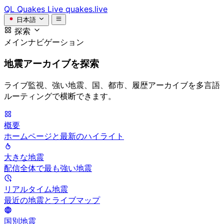
QL
Quakes Live
quakes.live
日本語
探索
メインナビゲーション
地震アーカイブを探索
ライブ監視、強い地震、国、都市、履歴アーカイブを多言語
ルーティングで横断できます。
概要
ホームページと最新のハイライト
大きな地震
配信全体で最も強い地震
リアルタイム地震
最近の地震とライブマップ
国別地震