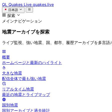
QL
Quakes Live
quakes.live
日本語
探索
メインナビゲーション
地震アーカイブを探索
ライブ監視、強い地震、国、都市、履歴アーカイブを多言語
概要
ホームページと最新のハイライト
大きな地震
配信全体で最も強い地震
リアルタイム地震
最近の地震とライブマップ
国別地震
国別アーカイブと過去統計