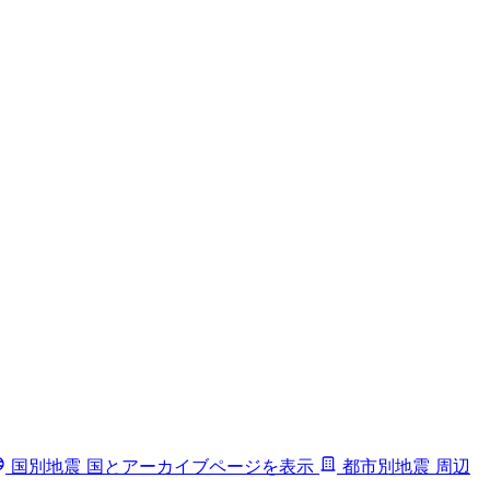
国別地震
国とアーカイブページを表示
都市別地震
周辺