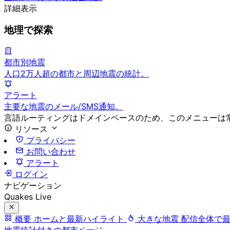
詳細表示
地理で探索
都市別地震
人口2万人超の都市と周辺地震の統計。
アラート
主要な地震のメール/SMS通知。
言語ルーティングはドメインベースのため、このメニューは
リソース
プライバシー
お問い合わせ
アラート
ログイン
ナビゲーション
Quakes Live
概要
ホームと最新ハイライト
大きな地震
配信全体で
地震統計付きの都市ページ