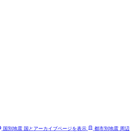
国別地震
国とアーカイブページを表示
都市別地震
周辺