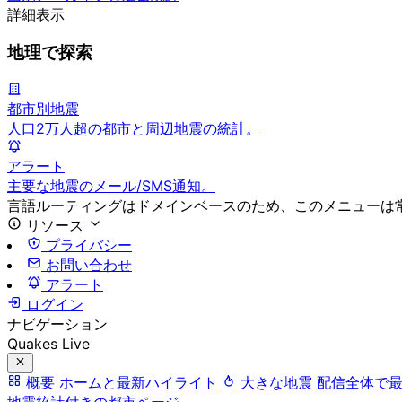
詳細表示
地理で探索
都市別地震
人口2万人超の都市と周辺地震の統計。
アラート
主要な地震のメール/SMS通知。
言語ルーティングはドメインベースのため、このメニューは
リソース
プライバシー
お問い合わせ
アラート
ログイン
ナビゲーション
Quakes Live
概要
ホームと最新ハイライト
大きな地震
配信全体で
地震統計付きの都市ページ