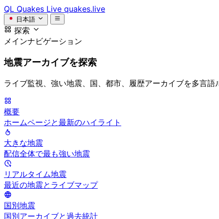
QL
Quakes Live
quakes.live
日本語
探索
メインナビゲーション
地震アーカイブを探索
ライブ監視、強い地震、国、都市、履歴アーカイブを多言語
概要
ホームページと最新のハイライト
大きな地震
配信全体で最も強い地震
リアルタイム地震
最近の地震とライブマップ
国別地震
国別アーカイブと過去統計