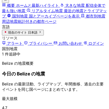
概要
ホームと最新ハイライト
大きな地震
配信全体で
最も強い地震
リアルタイム地震
最近の地震とライブマッ
プ
国別地震
国とアーカイブページを表示
都市別地震
周辺地震統計付きの都市ページ
言語
現在のサイト
日本語
リソース
アラート
プライバシー
お問い合わせ
ログイン
国別地震
1 件追跡中
Belize の地震概要
今日の Belize の地震
Belize の最新活動、ライブマップ、年間推移、過去の主要
イベントを同じ国ページにまとめています。
最大規模
4.7