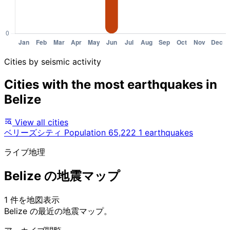
Cities by seismic activity
Cities with the most earthquakes in
Belize
View all cities
ベリーズシティ
Population 65,222
1 earthquakes
ライブ地理
Belize の地震マップ
1 件を地図表示
Leaflet
|
© OpenStreetMap contributors
Belize の最近の地震マップ。
+