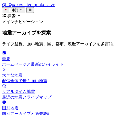
QL
Quakes Live
quakes.live
日本語
探索
メインナビゲーション
地震アーカイブを探索
ライブ監視、強い地震、国、都市、履歴アーカイブを多言語
概要
ホームページと最新のハイライト
大きな地震
配信全体で最も強い地震
リアルタイム地震
最近の地震とライブマップ
国別地震
国別アーカイブと過去統計