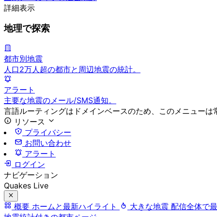
詳細表示
地理で探索
都市別地震
人口2万人超の都市と周辺地震の統計。
アラート
主要な地震のメール/SMS通知。
言語ルーティングはドメインベースのため、このメニューは
リソース
プライバシー
お問い合わせ
アラート
ログイン
ナビゲーション
Quakes Live
概要
ホームと最新ハイライト
大きな地震
配信全体で
地震統計付きの都市ページ