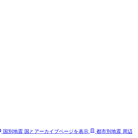
国別地震
国とアーカイブページを表示
都市別地震
周辺