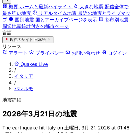
概要
ホームと最新ハイライト
大きな地震
配信全体で
最も強い地震
リアルタイム地震
最近の地震とライブマッ
プ
国別地震
国とアーカイブページを表示
都市別地震
周辺地震統計付きの都市ページ
言語
現在のサイト
日本語
リソース
アラート
プライバシー
お問い合わせ
ログイン
Quakes Live
/
イタリア
/
パレルモ
地震詳細
2026年3月21日の地震
The earthquake hit Italy on 土曜日, 3月 21, 2026 at 01:46