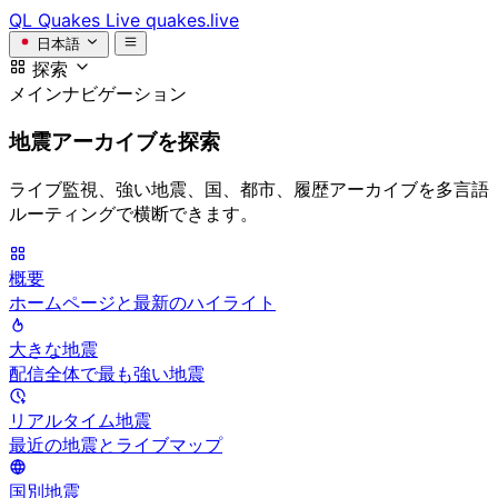
QL
Quakes Live
quakes.live
日本語
探索
メインナビゲーション
地震アーカイブを探索
ライブ監視、強い地震、国、都市、履歴アーカイブを多言語
ルーティングで横断できます。
概要
ホームページと最新のハイライト
大きな地震
配信全体で最も強い地震
リアルタイム地震
最近の地震とライブマップ
国別地震