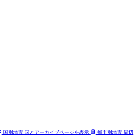
国別地震
国とアーカイブページを表示
都市別地震
周辺