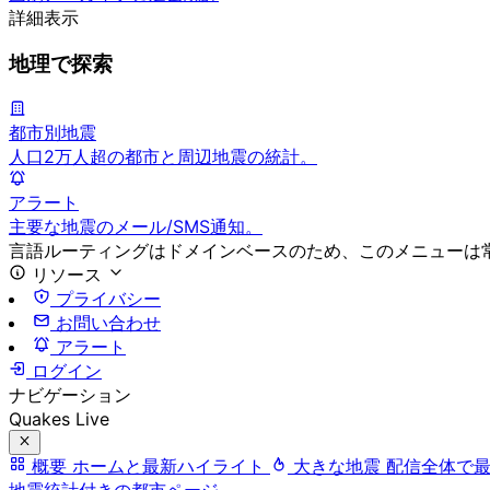
詳細表示
地理で探索
都市別地震
人口2万人超の都市と周辺地震の統計。
アラート
主要な地震のメール/SMS通知。
言語ルーティングはドメインベースのため、このメニューは
リソース
プライバシー
お問い合わせ
アラート
ログイン
ナビゲーション
Quakes Live
概要
ホームと最新ハイライト
大きな地震
配信全体で
地震統計付きの都市ページ