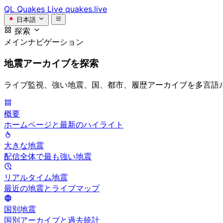
QL
Quakes Live
quakes.live
日本語
探索
メインナビゲーション
地震アーカイブを探索
ライブ監視、強い地震、国、都市、履歴アーカイブを多言語
概要
ホームページと最新のハイライト
大きな地震
配信全体で最も強い地震
リアルタイム地震
最近の地震とライブマップ
国別地震
国別アーカイブと過去統計