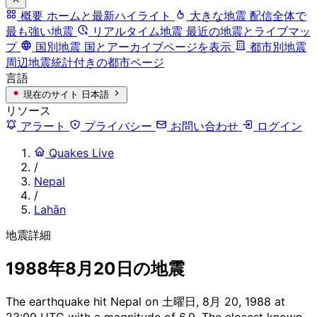
概要
ホームと最新ハイライト
大きな地震
配信全体で
最も強い地震
リアルタイム地震
最近の地震とライブマッ
プ
国別地震
国とアーカイブページを表示
都市別地震
周辺地震統計付きの都市ページ
言語
現在のサイト
日本語
リソース
アラート
プライバシー
お問い合わせ
ログイン
Quakes Live
/
Nepal
/
Lahān
地震詳細
1988年8月20日の地震
The earthquake hit Nepal on 土曜日, 8月 20, 1988 at
23:09 UTC with a magnitude of 6.9. The closest known