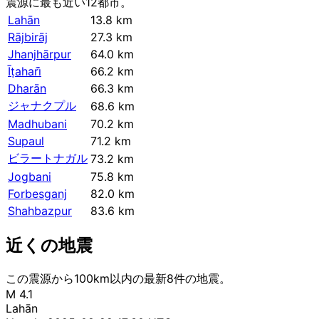
震源に最も近い12都市。
Lahān
13.8 km
Rājbirāj
27.3 km
Jhanjhārpur
64.0 km
Īṭahari̇̄
66.2 km
Dharān
66.3 km
ジャナクプル
68.6 km
Madhubani
70.2 km
Supaul
71.2 km
ビラートナガル
73.2 km
Jogbani
75.8 km
Forbesganj
82.0 km
Shahbazpur
83.6 km
近くの地震
この震源から100km以内の最新8件の地震。
M 4.1
Lahān