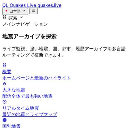
QL
Quakes Live
quakes.live
日本語
探索
メインナビゲーション
地震アーカイブを探索
ライブ監視、強い地震、国、都市、履歴アーカイブを多言語
ルーティングで横断できます。
概要
ホームページと最新のハイライト
大きな地震
配信全体で最も強い地震
リアルタイム地震
最近の地震とライブマップ
国別地震