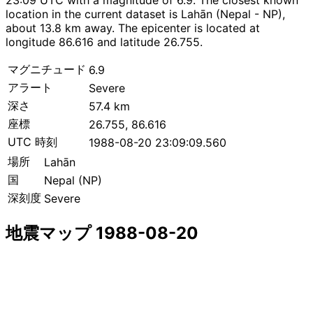
location in the current dataset is Lahān (Nepal - NP),
about 13.8 km away. The epicenter is located at
longitude 86.616 and latitude 26.755.
マグニチュード
6.9
アラート
Severe
深さ
57.4 km
座標
26.755, 86.616
UTC 時刻
1988-08-20 23:09:09.560
場所
Lahān
国
Nepal (NP)
深刻度
Severe
地震マップ 1988-08-20
Leaflet
|
© OpenStreetMap contributors
×
+
Lahān付近の地震
−