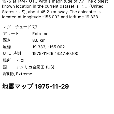
1975 at 14:47 UTC with a magnitude of 7.7. The closest
known location in the current dataset is ヒロ (United
States - US), about 45.2 km away. The epicenter is
located at longitude -155.002 and latitude 19.333.
マグニチュード
7.7
アラート
Extreme
深さ
8.6 km
座標
19.333, -155.002
UTC 時刻
1975-11-29 14:47:40.100
場所
ヒロ
国
アメリカ合衆国 (US)
深刻度
Extreme
地震マップ 1975-11-29
Leaflet
|
© OpenStreetMap contributors
×
+
ヒロ付近の地震
−