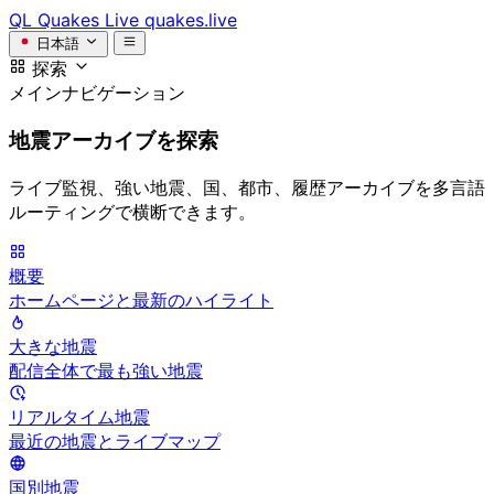
QL
Quakes Live
quakes.live
日本語
探索
メインナビゲーション
地震アーカイブを探索
ライブ監視、強い地震、国、都市、履歴アーカイブを多言語
ルーティングで横断できます。
概要
ホームページと最新のハイライト
大きな地震
配信全体で最も強い地震
リアルタイム地震
最近の地震とライブマップ
国別地震