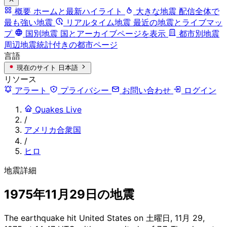
概要
ホームと最新ハイライト
大きな地震
配信全体で
最も強い地震
リアルタイム地震
最近の地震とライブマッ
プ
国別地震
国とアーカイブページを表示
都市別地震
周辺地震統計付きの都市ページ
言語
現在のサイト
日本語
リソース
アラート
プライバシー
お問い合わせ
ログイン
Quakes Live
/
アメリカ合衆国
/
ヒロ
地震詳細
1975年11月29日の地震
The earthquake hit United States on 土曜日, 11月 29,