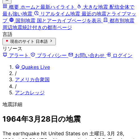
概要
ホームと最新ハイライト
大きな地震
配信全体で
最も強い地震
リアルタイム地震
最近の地震とライブマッ
プ
国別地震
国とアーカイブページを表示
都市別地震
周辺地震統計付きの都市ページ
言語
現在のサイト
日本語
リソース
アラート
プライバシー
お問い合わせ
ログイン
Quakes Live
/
アメリカ合衆国
/
アンカレッジ
地震詳細
1964年3月28日の地震
The earthquake hit United States on 土曜日, 3月 28,