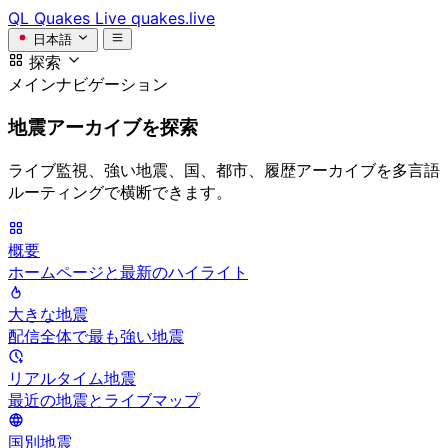
QL
Quakes Live
quakes.live
日本語
探索
メインナビゲーション
地震アーカイブを探索
ライブ監視、強い地震、国、都市、履歴アーカイブを多言語
ルーティングで横断できます。
概要
ホームページと最新のハイライト
大きな地震
配信全体で最も強い地震
リアルタイム地震
最近の地震とライブマップ
国別地震