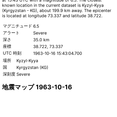
known location in the current dataset is Kyzyl-Kyya
(Kyrgyzstan - KG), about 199.9 km away. The epicenter
is located at longitude 73.337 and latitude 38.722.
マグニチュード
6.5
アラート
Severe
深さ
35.0 km
座標
38.722, 73.337
UTC 時刻
1963-10-16 15:43:04.700
場所
Kyzyl-Kyya
国
Kyrgyzstan (KG)
深刻度
Severe
地震マップ 1963-10-16
Leaflet
|
© OpenStreetMap contributors
×
+
Kyzyl-Kyya付近の地震
−