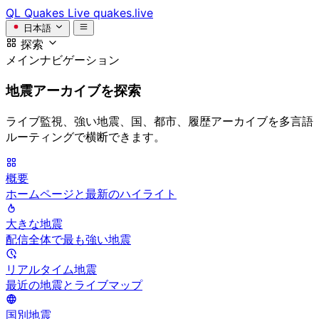
QL
Quakes Live
quakes.live
日本語
探索
メインナビゲーション
地震アーカイブを探索
ライブ監視、強い地震、国、都市、履歴アーカイブを多言語
ルーティングで横断できます。
概要
ホームページと最新のハイライト
大きな地震
配信全体で最も強い地震
リアルタイム地震
最近の地震とライブマップ
国別地震