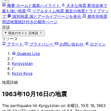
概要
ホームと最新ハイライト
大きな地震
配信全体で
最も強い地震
リアルタイム地震
最近の地震とライブマッ
プ
国別地震
国とアーカイブページを表示
都市別地震
周辺地震統計付きの都市ページ
言語
現在のサイト
日本語
リソース
アラート
プライバシー
お問い合わせ
ログイン
Quakes Live
/
Kyrgyzstan
/
Kyzyl-Kyya
地震詳細
1963年10月16日の地震
The earthquake hit Kyrgyzstan on 水曜日, 10月 16, 1963
at 15:43 UTC with a magnitude of 6.5. The closest