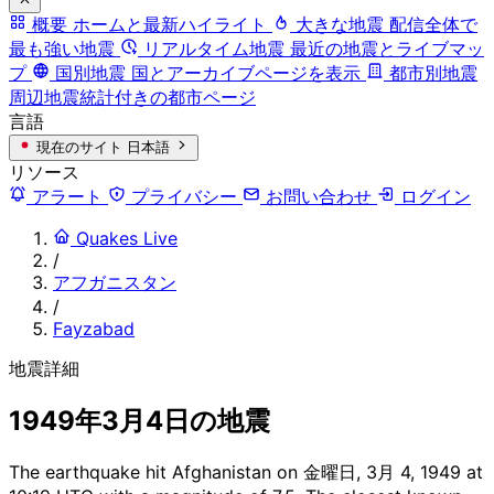
概要
ホームと最新ハイライト
大きな地震
配信全体で
最も強い地震
リアルタイム地震
最近の地震とライブマッ
プ
国別地震
国とアーカイブページを表示
都市別地震
周辺地震統計付きの都市ページ
言語
現在のサイト
日本語
リソース
アラート
プライバシー
お問い合わせ
ログイン
Quakes Live
/
アフガニスタン
/
Fayzabad
地震詳細
1949年3月4日の地震
The earthquake hit Afghanistan on 金曜日, 3月 4, 1949 at