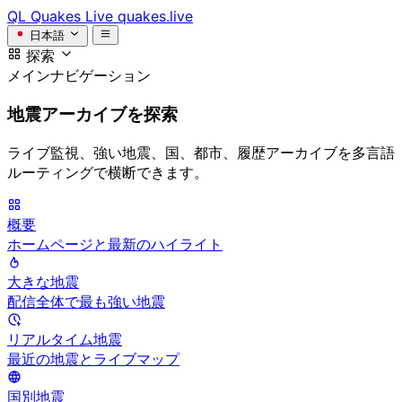
QL
Quakes Live
quakes.live
日本語
探索
メインナビゲーション
地震アーカイブを探索
ライブ監視、強い地震、国、都市、履歴アーカイブを多言語
ルーティングで横断できます。
概要
ホームページと最新のハイライト
大きな地震
配信全体で最も強い地震
リアルタイム地震
最近の地震とライブマップ
国別地震