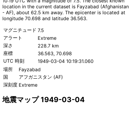
10:19 UTC with a magnitude of 7.5. The closest known
location in the current dataset is Fayzabad (Afghanistan
- AF), about 62.5 km away. The epicenter is located at
longitude 70.698 and latitude 36.563.
マグニチュード
7.5
アラート
Extreme
深さ
228.7 km
座標
36.563, 70.698
UTC 時刻
1949-03-04 10:19:31.060
場所
Fayzabad
国
アフガニスタン (AF)
深刻度
Extreme
地震マップ 1949-03-04
Leaflet
|
© OpenStreetMap contributors
×
+
Fayzabad付近の地震
−