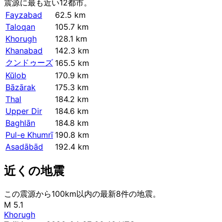
震源に最も近い12都市。
Fayzabad
62.5 km
Taloqan
105.7 km
Khorugh
128.1 km
Khanabad
142.3 km
クンドゥーズ
165.5 km
Kŭlob
170.9 km
Bāzārak
175.3 km
Thal
184.2 km
Upper Dir
184.6 km
Baghlān
184.8 km
Pul-e Khumrī
190.8 km
Asadābād
192.4 km
近くの地震
この震源から100km以内の最新8件の地震。
M 5.1
Khorugh