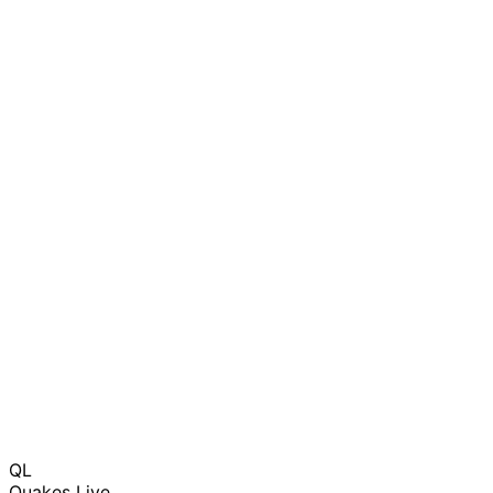
QL
Quakes Live