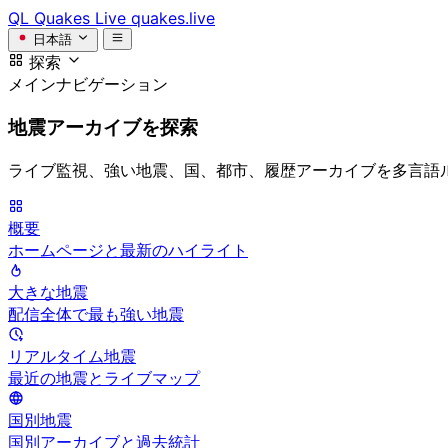
QL
Quakes Live
quakes.live
日本語
探索
メインナビゲーション
地震アーカイブを探索
ライブ監視、強い地震、国、都市、履歴アーカイブを多言語
概要
ホームページと最新のハイライト
大きな地震
配信全体で最も強い地震
リアルタイム地震
最近の地震とライブマップ
国別地震
国別アーカイブと過去統計