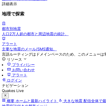
詳細表示
地理で探索
都市別地震
人口2万人超の都市と周辺地震の統計。
アラート
主要な地震のメール/SMS通知。
言語ルーティングはドメインベースのため、このメニューは
リソース
プライバシー
お問い合わせ
アラート
ログイン
ナビゲーション
Quakes Live
概要
ホームと最新ハイライト
大きな地震
配信全体で
地震統計付きの都市ページ