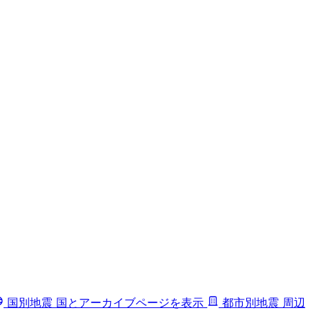
国別地震
国とアーカイブページを表示
都市別地震
周辺