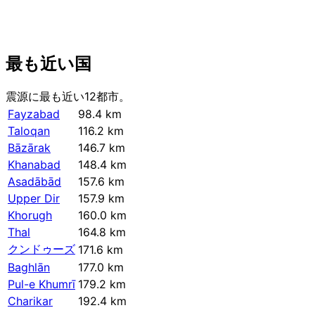
最も近い国
震源に最も近い12都市。
Fayzabad
98.4 km
Taloqan
116.2 km
Bāzārak
146.7 km
Khanabad
148.4 km
Asadābād
157.6 km
Upper Dir
157.9 km
Khorugh
160.0 km
Thal
164.8 km
クンドゥーズ
171.6 km
Baghlān
177.0 km
Pul-e Khumrī
179.2 km
Charikar
192.4 km